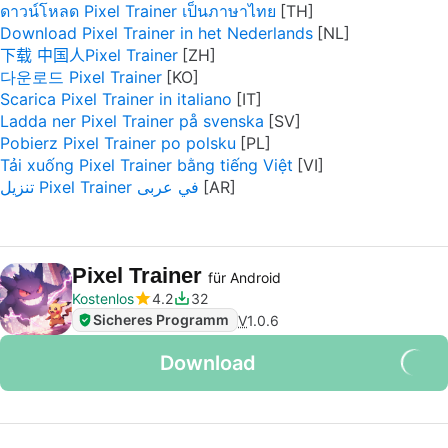
ดาวน์โหลด Pixel Trainer เป็นภาษาไทย
Download Pixel Trainer in het Nederlands
下载 中国人Pixel Trainer
다운로드 Pixel Trainer
Scarica Pixel Trainer in italiano
Ladda ner Pixel Trainer på svenska
Pobierz Pixel Trainer po polsku
Tải xuống Pixel Trainer bằng tiếng Việt
تنزيل Pixel Trainer في عربى
Pixel Trainer
für Android
Kostenlos
4.2
32
Sicheres Programm
V
1.0.6
Download